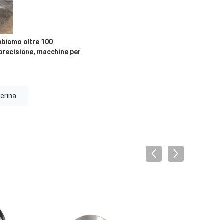
abbiamo oltre 100
 precisione, macchine per
ierina