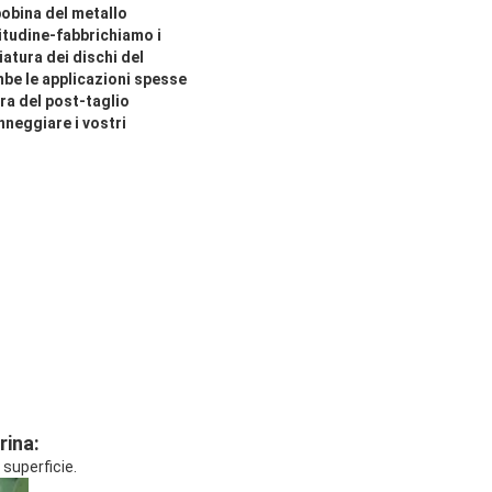
bobina del metallo
bitudine-fabbrichiamo i
iatura dei dischi del
ambe le applicazioni spesse
ura del post-taglio
nneggiare i vostri
rina:
superficie.