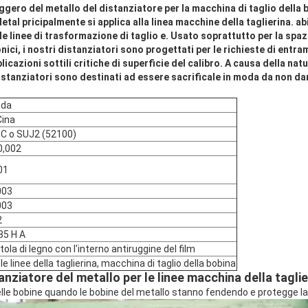
eggero del metallo del distanziatore per la macchina di taglio della 
etal pricipalmente si applica alla linea macchine della taglierina. a
e linee di trasformazione di taglio e. Usato soprattutto per la spaz
ici, i nostri distanziatori sono progettati per le richieste di entr
plicazioni sottili critiche di superficie del calibro. A causa della nat
distanziatori sono destinati ad essere sacrificale in moda da non da
nda
Cina
C o SUJ2 (52100)
 0,002
01
003
003
2
85 H A
tola di legno con l'interno antiruggine del film
le linee della taglierina, macchina di taglio della bobina
anziatore del metallo per le linee macchina della taglie
elle bobine quando le bobine del metallo stanno fendendo e protegge la 