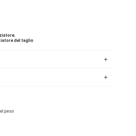
,
nziatore
ziatore del taglio
del peso