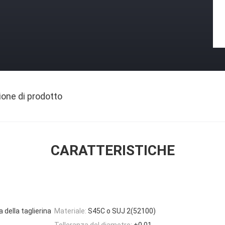
ione di prodotto
CARATTERISTICHE
 della taglierina
Materiale:
S45C o SUJ 2(52100)
Tolleranza del diametro:
+0,01