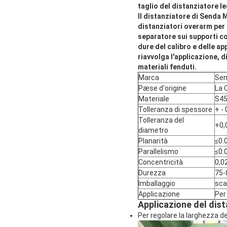
taglio del distanziatore l
Il distanziatore di Senda M
distanziatori overarm per l
separatore sui supporti con
dure del calibro e delle ap
riavvolga l'applicazione, 
materiali fenduti.
Marca
Se
Pæse d'origine
La 
Materiale
S45
Tolleranza di spessore
+ -
Tolleranza del
+0,
diametro
Planarità
≤0.
Parallelismo
≤0.
Concentricità
0,0
Durezza
75-
Imballaggio
sca
Applicazione
Per 
Applicazione del dist
Per regolare la larghezza d