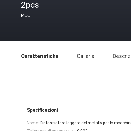
2pcs
MOQ
Caratteristiche
Galleria
Descriz
Specificazioni
Nome:
Distanziatore leggero del metallo per la macchina
Tolleranza di spessore:
+ - 0,002