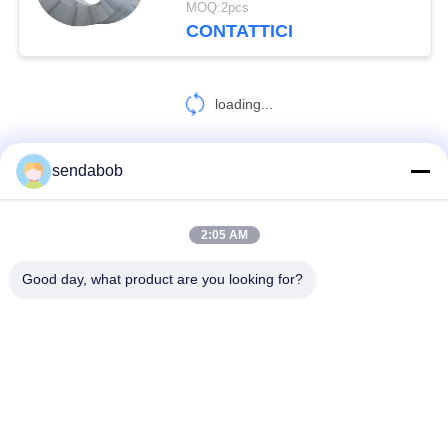
MOQ:2pcs
CONTATTICI
loading...
sendabob
CONTATTACI!
2:05 AM
Categorie popolari
Tutti
Good day, what product are you looking for?
Lama Di Taglio Idraulica
Lame Di Taglio Della Lamiera Sottile
Lame Rotatorie Della Taglierina
Tosi Il Taglio Dei Coltelli
Lama Di Taglio Volante
Lame Di Taglio D'acciaio