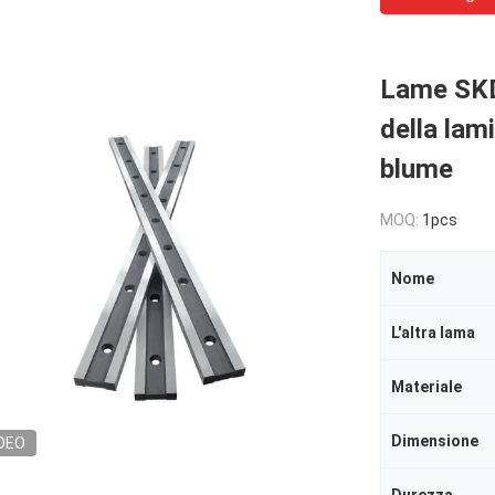
Lame SKD1
della lami
blume
MOQ:
1pcs
Nome
L'altra lama
Materiale
Dimensione
DEO