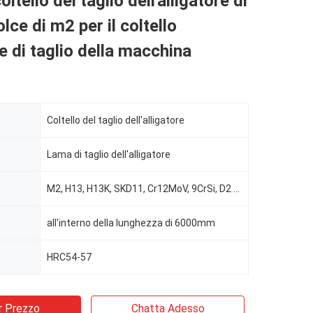
ltello del taglio dell'alligatore di
lce di m2 per il coltello
le di taglio della macchina
Coltello del taglio dell'alligatore
Lama di taglio dell'alligatore
M2, H13, H13K, SKD11, Cr12MoV, 9CrSi, D2 ecc
all'interno della lunghezza di 6000mm
HRC54-57
r Prezzo
Chatta Adesso