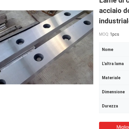
Lame di co
acciaio do
industria
MOQ:
1pcs
Nome
L'altra lama
Materiale
Dimensione
Durezza
Miglio