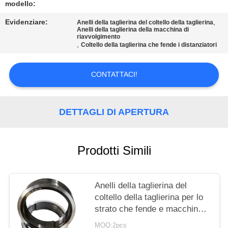
DEL
modello:
SITO
Evidenziare:
,
Anelli della taglierina del coltello della taglierina
Anelli della taglierina della macchina di
riavvolgimento
,
Coltello della taglierina che fende i distanziatori
POLITICA
SULLA
CONTATTACI!
PRIVACY
DETTAGLI DI APERTURA
Prodotti Simili
Anelli della taglierina del
coltello della taglierina per lo
strato che fende e macchina
di riavvolgimento
MOQ:2pcs