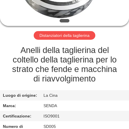
FABBRICA
CONTROLLO
DELLA
Distanziatori della taglierina
QUALITÀ
Anelli della taglierina del
NOTIZIE
coltello della taglierina per lo
strato che fende e macchina
CASI
di riavvolgimento
CHIEDI UN
Luogo di origine:
La Cina
PREVENTIVO
Marca:
SENDA
Certificazione:
ISO9001
MAPPA
Numero di
SD005