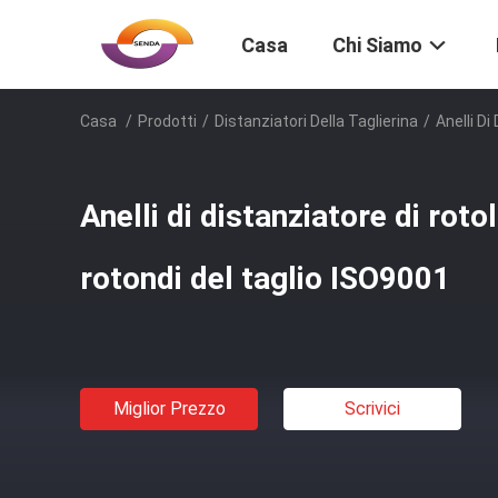
Casa
Chi Siamo
Casa
/
Prodotti
/
Distanziatori Della Taglierina
/
Anelli D
Anelli di distanziatore di roto
rotondi del taglio ISO9001
Miglior Prezzo
Scrivici