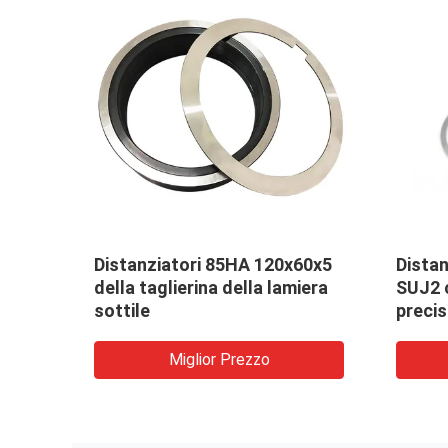
UJ2
Bobina che fende i
Lavora
distanziatori leggeri GCr15
Overar
della taglierina
distan
di tag
Miglior Prezzo