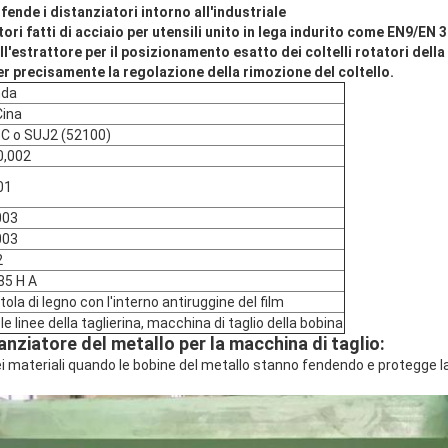
ende i distanziatori intorno all'industriale
ori fatti di acciaio per utensili unito in lega indurito come EN9/EN 3
ell'estrattore per il posizionamento esatto dei coltelli rotatori dell
per precisamente la regolazione della rimozione del coltello.
nda
Cina
C o SUJ2 (52100)
 0,002
01
003
003
2
85 H A
tola di legno con l'interno antiruggine del film
le linee della taglierina, macchina di taglio della bobina
anziatore del metallo per la macchina di taglio:
ei materiali quando le bobine del metallo stanno fendendo e protegge la