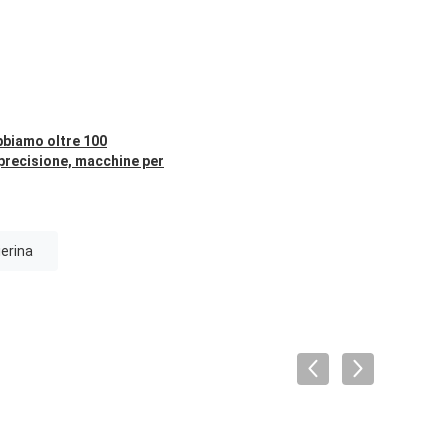
abbiamo oltre 100
 precisione, macchine per
ierina