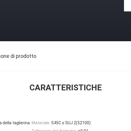
ione di prodotto
CARATTERISTICHE
 della taglierina
Materiale:
S45C o SUJ 2(52100)
Tolleranza del diametro:
+0,01