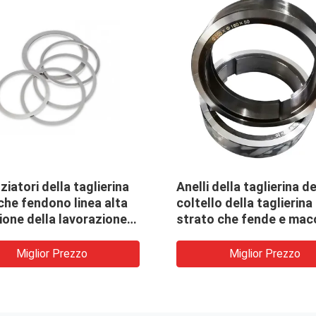
zione con utensili
Anello circolare S45C d
m della taglierina dei
macchina di taglio
ziatori della macchina
lio
Miglior Prezzo
Miglior Prezzo