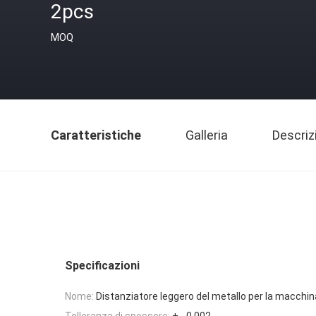
2pcs
MOQ
Caratteristiche
Galleria
Descriz
Specificazioni
Nome:
Distanziatore leggero del metallo per la macchina
Tolleranza di spessore:
+ - 0,002