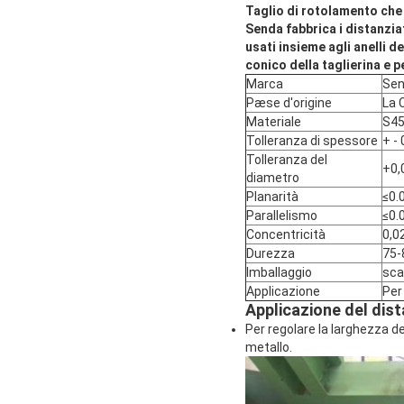
Taglio di rotolamento che f
Senda fabbrica i distanziat
usati insieme agli anelli d
conico della taglierina e 
Marca
Se
Pæse d'origine
La 
Materiale
S45
Tolleranza di spessore
+ -
Tolleranza del
+0,
diametro
Planarità
≤0.
Parallelismo
≤0.
Concentricità
0,0
Durezza
75-
Imballaggio
sca
Applicazione
Per 
Applicazione del dist
Per regolare la larghezza d
metallo.