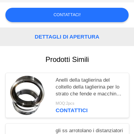
DEL
SITO
CONTATTACI!
POLITICA
DETTAGLI DI APERTURA
SULLA
PRIVACY
Prodotti Simili
Anelli della taglierina del
coltello della taglierina per lo
strato che fende e macchina
di riavvolgimento
MOQ:2pcs
CONTATTICI
gli ss arrotolano i distanziatori