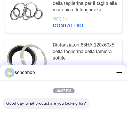
della taglierina per il taglio alla
macchina di lunghezza
MOQ:2pcs
CONTATTICI
Distanziatori 85HA 120x60x5
della taglierina della lamiera
sottile
MOQ:2pcs
sendabob
CONTATTICI
10:07 PM
Categorie popolari
Tutti
Good day, what product are you looking for?
Lama Di Taglio Idraulica
Lame Di Taglio Della Lamiera Sottile