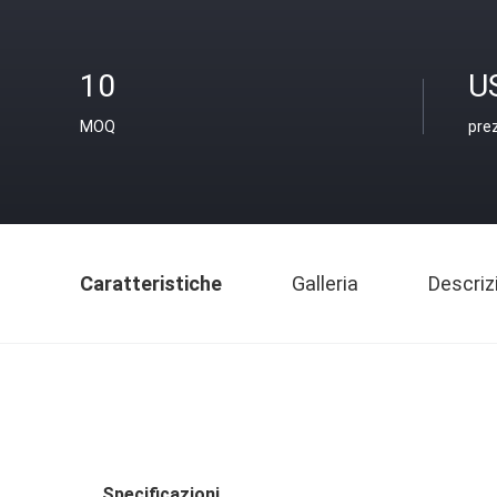
10
U
MOQ
pre
Caratteristiche
Galleria
Descriz
Specificazioni