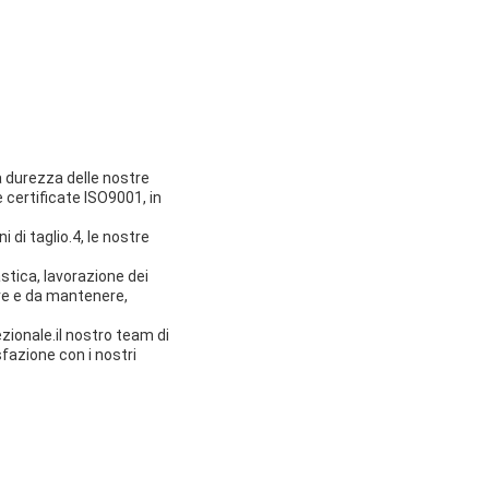
La durezza delle nostre
certificate ISO9001, in
 di taglio.4, le nostre
stica, lavorazione dei
are e da mantenere,
ezionale.il nostro team di
fazione con i nostri