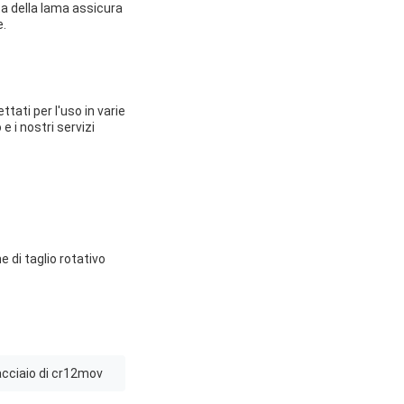
ata della lama assicura
e.
tati per l'uso in varie
e i nostri servizi
 di taglio rotativo
acciaio di cr12mov