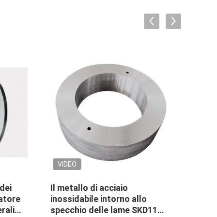
VIDEO
ri del
Coltello di taglio rotatorio
industriale della circolare
delle lame di coltello della