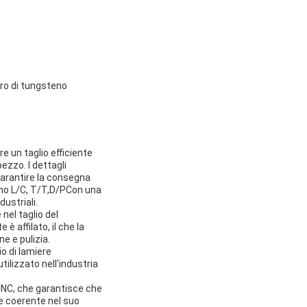
uro di tungsteno
e un taglio efficiente
ezzo. I dettagli
garantire la consegna
dono L/C, T/T,D/PCon una
dustriali.
nel taglio del
 è affilato, il che la
ne e pulizia.
io di lamiere
utilizzato nell'industria
CNC, che garantisce che
 e coerente nel suo