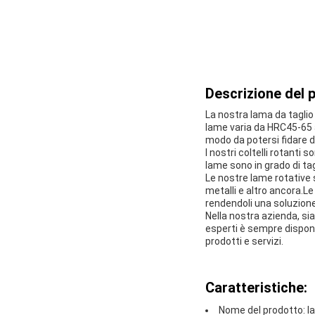
Descrizione del 
La nostra lama da taglio 
lame varia da HRC45-65 
modo da potersi fidare de
I nostri coltelli rotanti
lame sono in grado di tagl
Le nostre lame rotative s
metalli e altro ancora.L
rendendoli una soluzione
Nella nostra azienda, sia
esperti è sempre disponi
prodotti e servizi.
Caratteristiche:
Nome del prodotto: la