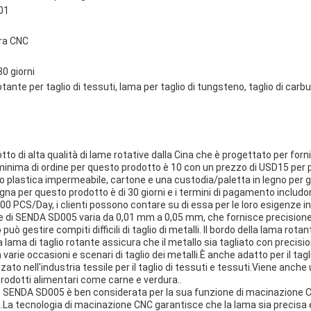
01
ra CNC
0 giorni
tante per taglio di tessuti, lama per taglio di tungsteno, taglio di carb
 di alta qualità di lame rotative dalla Cina che è progettato per fornir
minima di ordine per questo prodotto è 10 con un prezzo di USD15 per p
no plastica impermeabile, cartone e una custodia/paletta in legno per 
egna per questo prodotto è di 30 giorni e i termini di pagamento inclu
200 PCS/Day, i clienti possono contare su di essa per le loro esigenze in
e di SENDA SD005 varia da 0,01 mm a 0,05 mm, che fornisce precisione 
ò gestire compiti difficili di taglio di metalli. Il bordo della lama rotante
a lama di taglio rotante assicura che il metallo sia tagliato con precisio
rie occasioni e scenari di taglio dei metalli.È anche adatto per il tagl
zzato nell'industria tessile per il taglio di tessuti e tessuti.Viene anche 
prodotti alimentari come carne e verdura..
ivo SENDA SD005 è ben considerata per la sua funzione di macinazione 
ità.La tecnologia di macinazione CNC garantisce che la lama sia precisa