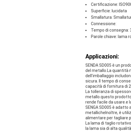
Certificazione: ISO90
Superficie: lucidata
Smallatura: Smallatu
Connessione:
Tempo di consegna: 3
Parole chiave: lama ro
Applicazioni:
SENDA SD005 è un prodotto
del metallo.La quantità 
dell'imballaggio includo
sicura. Il tempo di cons
capacità di fornitura di 
La tolleranza di spessor
metallo.questo prodotto pu
rende facile da usare.e l
SENGA SD005 è adatto a va
metallicheInoltre, è utili
alimentare per tagliare 
La lama di taglio rotat
la lama sia di alta qual