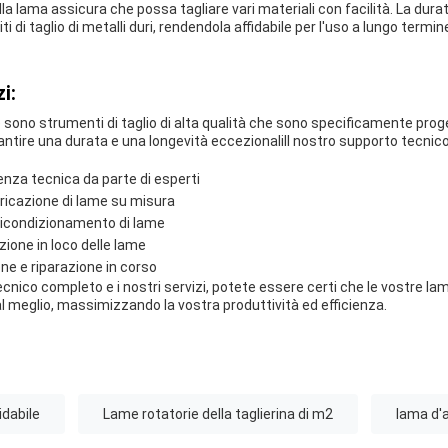
 della lama assicura che possa tagliare vari materiali con facilità. La dur
 di taglio di metalli duri, rendendola affidabile per l'uso a lungo termin
i:
e sono strumenti di taglio di alta qualità che sono specificamente proget
rantire una durata e una longevità eccezionaliIl nostro supporto tecnico 
nza tecnica da parte di esperti
ricazione di lame su misura
e ricondizionamento di lame
zione in loco delle lame
ne e riparazione in corso
cnico completo e i nostri servizi, potete essere certi che le vostre lame
 meglio, massimizzando la vostra produttività ed efficienza.
idabile
Lame rotatorie della taglierina di m2
lama d'