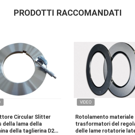
PRODOTTI RACCOMANDATI
taglierine rotatorie dei
Lame di taglio circola
telli tosano il taglio delle
laminatoio
e di coltelli