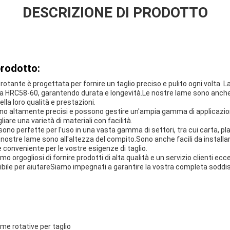
DESCRIZIONE DI PRODOTTO
prodotto:
rotante è progettata per fornire un taglio preciso e pulito ogni volta. 
a HRC58-60, garantendo durata e longevità.Le nostre lame sono anche 
lla loro qualità e prestazioni.
 sono altamente precisi e possono gestire un'ampia gamma di applicazioni
iare una varietà di materiali con facilità.
ono perfette per l'uso in una vasta gamma di settori, tra cui carta, pla
e nostre lame sono all'altezza del compito.Sono anche facili da install
 conveniente per le vostre esigenze di taglio.
mo orgogliosi di fornire prodotti di alta qualità e un servizio clienti ecc
bile per aiutareSiamo impegnati a garantire la vostra completa soddis
me rotative per taglio