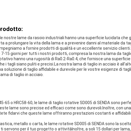
prodotto:
e nostre lame da rasoio industriali hanno una superficie lucidata che ga
uta a prolungare la vita della lama e a prevenire danni al materiale da tag
 impegniamo a fornire prodotti di qualità e un eccellente servizio clien
-15 giorni per tutti i nostri prodotti, compresa la nostra lama da taglio
otativo hanno una rugosità di Ra0.2-Ra0.4, che fornisce una superficie di
 i tagli siano puliti e precisi.La nostra lama di taglio in acciaio è all'a
na soluzione di taglio affidabile e durevole per le vostre esigenze di tag
ama di taglio in acciaio.
5-65 o HRC58-60, le lame di taglio rotative SD005 di SENDA sono perfe
ueste lame sono precise ed efficaci come sono durevoli.Inoltre, con una
te fidarvi che queste lame offriranno prestazioni costanti e affidabili 
 plastica, metallo o carta, le lame rotative SD005 di SENDA sono la scelt
 servono per il tuo progetto o attivitàInoltre, a soli 15 dollari per la