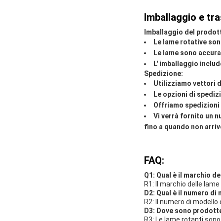
Imballaggio e tr
Imballaggio del prodot
Le lame rotative son
Le lame sono accurat
L' imballaggio includ
Spedizione:
Utilizziamo vettori 
Le opzioni di spediz
Offriamo spedizioni 
Vi verrà fornito un 
fino a quando non arriv
FAQ:
Q1: Qual è il marchio de
R1: Il marchio delle lame
D2: Qual è il numero di 
R2: Il numero di modello 
D3: Dove sono prodotte 
R3: Le lame rotanti sono