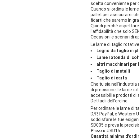
scelta conveniente per q
Quando si ordina le lame
pallet per assicurarsi ch
fidarti che saremo in gr
Quindi perché aspettare?
l'affidabilità che solo SE
Occasioni e scenari di a
Le lame di taglio rotativ
Legno da taglio in p
Lame rotonda di col
altri macchinari per
Taglio di metalli
Taglio di carta
Che tu sia nell'industria 
di precisione, le lame ro
accessibili e prodotti di
Dettagli dell'ordine
Per ordinare le lame di 
D/P, PayPal, e Western Un
soddisfare le tue esigen
SD005 e prova la precisio
Prezzo:
USD15
Quantità minima d'ordi