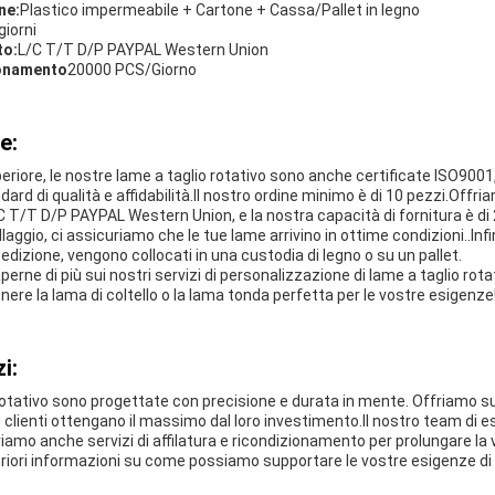
ne:
Plastico impermeabile + Cartone + Cassa/Pallet in legno
giorni
to:
L/C T/T D/P PAYPAL Western Union
ionamento
20000 PCS/Giorno
e:
uperiore, le nostre lame a taglio rotativo sono anche certificate ISO90
ndard di qualità e affidabilità.Il nostro ordine minimo è di 10 pezzi.Offri
C T/T D/P PAYPAL Western Union, e la nostra capacità di fornitura è d
laggio, ci assicuriamo che le tue lame arrivino in ottime condizioni..In
dizione, vengono collocati in una custodia di legno o su un pallet.
erne di più sui nostri servizi di personalizzazione di lame a taglio rot
nere la lama di coltello o la lama tonda perfetta per le vostre esigenze
i:
rotativo sono progettate con precisione e durata in mente. Offriamo su
i clienti ottengano il massimo dal loro investimento.Il nostro team di e
iamo anche servizi di affilatura e ricondizionamento per prolungare la v
riori informazioni su come possiamo supportare le vostre esigenze di t