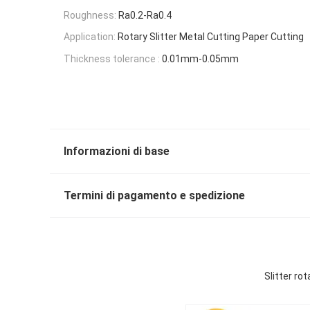
Roughness:
Ra0.2-Ra0.4
Application:
Rotary Slitter Metal Cutting Paper Cutting
Thickness tolerance :
0.01mm-0.05mm
Informazioni di base
Termini di pagamento e spedizione
Slitter rot