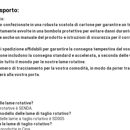
asporto:
to:
o confezionate in una robusta scatola di cartone per garantire un t
amente avvolte in una bombola protettiva per evitare danni durante
e anche un manuale del prodotto e istruzioni di sicurezza per il corr
di spedizione affidabili per garantire la consegna tempestiva del vos
ione includono la consegna standard e accelerata, a seconda delle
in tutto il mondo per le nostre lame rotative.
numero di tracciamento per la vostra comodità, in modo da poter tra
erà alla vostra porta.
lle lame rotative?
 rotative è SENDA.
modello delle lame di taglio rotativo?
delle lame a taglio rotativo è SD005.
le lame di taglio rotativo?
 prodotte in Cina.