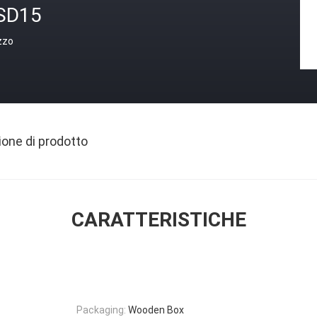
SD15
zzo
ione di prodotto
CARATTERISTICHE
Packaging:
Wooden Box