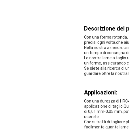
Descrizione del 
Con una forma rotonda, l
precisi ogni volta.che ai
Nella nostra azienda, ci
un tempo di consegna di 7
Le nostre lame a taglio r
uniforme, assicurando che
Se siete alla ricerca di u
guardare oltre la nostra l
Applicazioni:
Con una durezza di HRC4
applicazione di taglio.Q
di 0,01 mm-0,05 mm, pote
userete.
Che si tratti di tagliare
facilmente quante lame ti