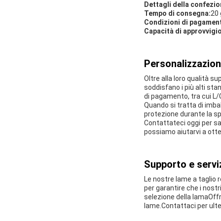
Dettagli della confezio
Tempo di consegna:
20 
Condizioni di pagamen
Capacità di approvvig
Personalizzazion
Oltre alla loro qualità s
soddisfano i più alti sta
di pagamento, tra cui L/
Quando si tratta di imbal
protezione durante la spe
Contattateci oggi per sap
possiamo aiutarvi a otte
Supporto e serviz
Le nostre lame a taglio 
per garantire che i nostr
selezione della lamaOffr
lame.Contattaci per ulte