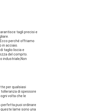
rantisce tagli precisi e
liare.
ti.Ecco perché offriamo
 in acciaio.
 taglio liscia e
ltezza del compito.
lio industriale,Non
tte per qualsiasi
 tolleranza di spessore
ogni volta che le
a perfetta.puoi ordinare
ma, queste lame sono una