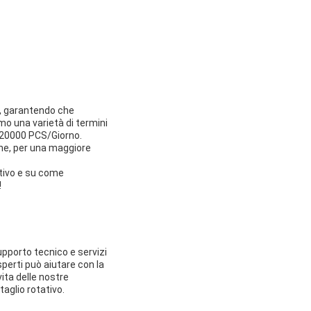
01, garantendo che
amo una varietà di termini
i 20000 PCS/Giorno.
fine, per una maggiore
ativo e su come
!
pporto tecnico e servizi
sperti può aiutare con la
ita delle nostre
aglio rotativo.