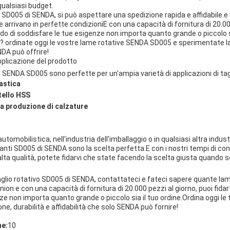
ualsiasi budget.
 SD005 di SENDA, si può aspettare una spedizione rapida e affidabile.e
e arrivano in perfette condizioniE con una capacità di fornitura di 20.00
ado di soddisfare le tue esigenze non importa quanto grande o piccolo si
 ordinate oggi le vostre lame rotative SENDA SD005 e sperimentate la 
NDA può offrire!
pplicazione del prodotto
e SENDA SD005 sono perfette per un'ampia varietà di applicazioni di tagli
lastica
tello HSS
 la produzione di calzature
automobilistica, nell'industria dell'imballaggio o in qualsiasi altra indus
tanti SD005 di SENDA sono la scelta perfetta.E con i nostri tempi di co
 alta qualità, potete fidarvi che state facendo la scelta giusta quando
taglio rotativo SD005 di SENDA, contattateci e fateci sapere quante la
ion e con una capacità di fornitura di 20.000 pezzi al giorno, puoi fida
ze non importa quanto grande o piccolo sia il tuo ordine.Ordina oggi l
ne, durabilità e affidabilità che solo SENDA può fornire!
ne:
10