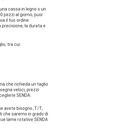
 una cassa in legno o un
0 pezzi al giorno, puoi
a il tuo ordine.
precisione, la durata e
o, tra cui:
tria che richieda un taglio
nsegna veloci, prezzi
 scegliete SENDA.
me avete bisogno.,T/T,
rti che saremo in grado di
e tue lame rotative SENDA