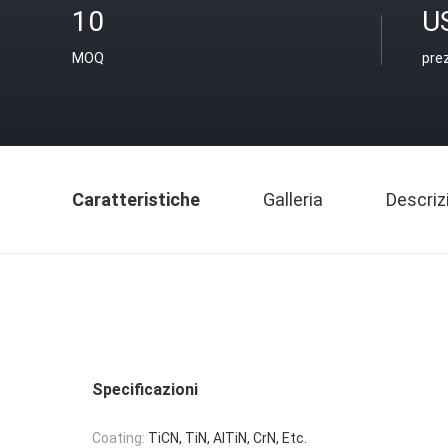
10
U
MOQ
pre
Caratteristiche
Galleria
Descriz
Specificazioni
Coating:
TiCN, TiN, AlTiN, CrN, Etc.