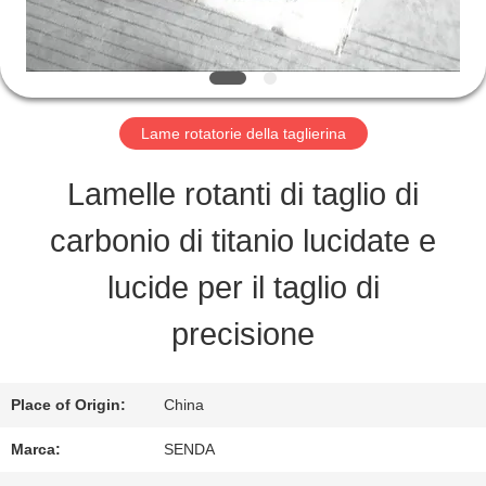
ALLA
FABBRICA
Lame rotatorie della taglierina
CONTROLLO
Lamelle rotanti di taglio di
DELLA
carbonio di titanio lucidate e
QUALITÀ
lucide per il taglio di
precisione
NOTIZIE
Place of Origin:
China
CASI
Marca:
SENDA