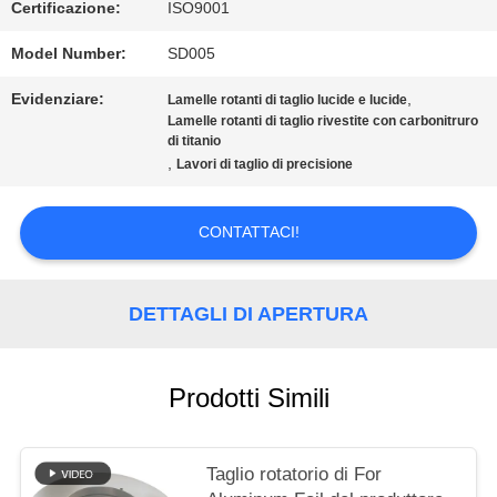
CHIEDI UN
Certificazione:
ISO9001
PREVENTIVO
Model Number:
SD005
Evidenziare:
,
Lamelle rotanti di taglio lucide e lucide
Lamelle rotanti di taglio rivestite con carbonitruro
MAPPA
di titanio
,
Lavori di taglio di precisione
DEL
SITO
CONTATTACI!
POLITICA
DETTAGLI DI APERTURA
SULLA
Prodotti Simili
PRIVACY
Taglio rotatorio di For