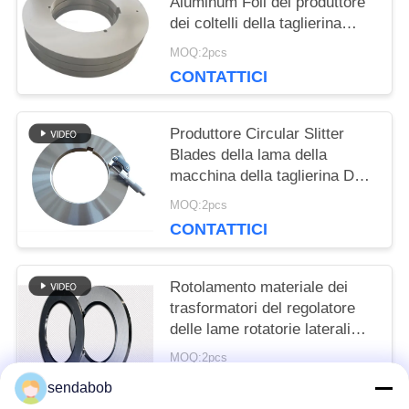
Aluminum Foil del produttore
dei coltelli della taglierina
della lamiera sottile
MOQ:2pcs
CONTATTICI
Produttore Circular Slitter
Blades della lama della
macchina della taglierina D2
per la linea di rivestimento
MOQ:2pcs
della latta
CONTATTICI
Rotolamento materiale dei
trasformatori del regolatore
delle lame rotatorie laterali
della taglierina
MOQ:2pcs
CONTATTICI
sendabob