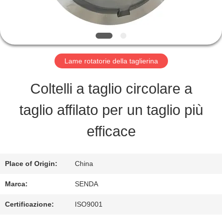
ALLA
FABBRICA
Lame rotatorie della taglierina
CONTROLLO
Coltelli a taglio circolare a
DELLA
taglio affilato per un taglio più
QUALITÀ
efficace
NOTIZIE
Place of Origin:
China
Marca:
SENDA
CASI
Certificazione:
ISO9001