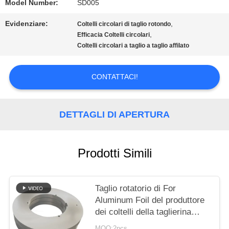
CHIEDI UN
Model Number:
SD005
Evidenziare:
,
PREVENTIVO
Coltelli circolari di taglio rotondo
,
Efficacia Coltelli circolari
Coltelli circolari a taglio a taglio affilato
MAPPA
CONTATTACI!
DEL
SITO
DETTAGLI DI APERTURA
POLITICA
Prodotti Simili
SULLA
PRIVACY
Taglio rotatorio di For
Aluminum Foil del produttore
dei coltelli della taglierina
della lamiera sottile
MOQ:2pcs