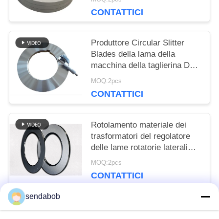
CONTATTICI
Produttore Circular Slitter
Blades della lama della
macchina della taglierina D2
per la linea di rivestimento
MOQ:2pcs
della latta
CONTATTICI
Rotolamento materiale dei
trasformatori del regolatore
delle lame rotatorie laterali
della taglierina
MOQ:2pcs
CONTATTICI
sendabob
Categorie popolari
Tutti