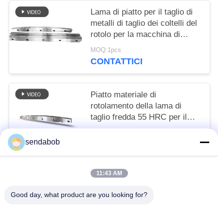
Lama di piatto per il taglio di
metalli di taglio dei coltelli del
rotolo per la macchina di
taglio automatica
MOQ:1pcs
CONTATTICI
Piatto materiale di
rotolamento della lama di
taglio fredda 55 HRC per il
gruppo di lavoro del
MOQ:1pcs
laminatoio
sendabob
CONTATTICI
11:43 AM
Categorie popolari
Tutti
Good day, what product are you looking for?
Lama Di Taglio Idraulica
Lame Di Taglio Della Lamiera Sottile