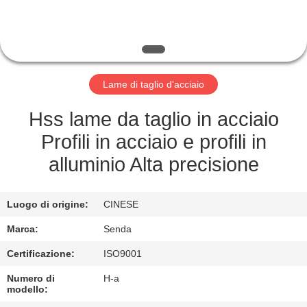
FABBRICA
CONTROLLO
DELLA
Lame di taglio d'acciaio
QUALITÀ
Hss lame da taglio in acciaio
NOTIZIE
Profili in acciaio e profili in
alluminio Alta precisione
CASI
Luogo di origine:
CINESE
CHIEDI UN
Marca:
Senda
PREVENTIVO
Certificazione:
ISO9001
Numero di
H-a
MAPPA
modello: