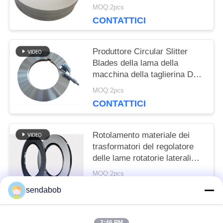
della lamiera sottile
MOQ:2pcs
CONTATTICI
Produttore Circular Slitter
Blades della lama della
macchina della taglierina D2
per la linea di rivestimento
MOQ:2pcs
della latta
CONTATTICI
Rotolamento materiale dei
trasformatori del regolatore
delle lame rotatorie laterali
della taglierina
MOQ:2pcs
CONTATTICI
sendabob
2:46 PM