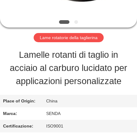
ALLA
FABBRICA
Lame rotatorie della taglierina
CONTROLLO
Lamelle rotanti di taglio in
DELLA
acciaio al carburo lucidato per
QUALITÀ
applicazioni personalizzate
NOTIZIE
Place of Origin:
China
Marca:
SENDA
CASI
Certificazione:
ISO9001