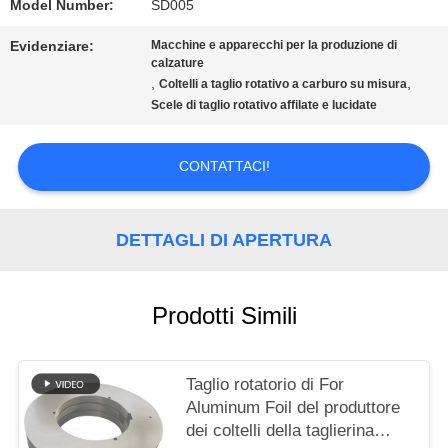
CHIEDI UN
Model Number:
SD005
Evidenziare:
Macchine e apparecchi per la produzione di
PREVENTIVO
calzature
,
,
Coltelli a taglio rotativo a carburo su misura
Scele di taglio rotativo affilate e lucidate
MAPPA
DEL
CONTATTACI!
SITO
DETTAGLI DI APERTURA
POLITICA
Prodotti Simili
SULLA
PRIVACY
Taglio rotatorio di For
Aluminum Foil del produttore
dei coltelli della taglierina