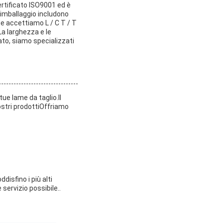
ertificato ISO9001 ed è
ll'imballaggio includono
 e accettiamo L / C T / T
a larghezza e le
ato, siamo specializzati
ue lame da taglio.Il
ostri prodottiOffriamo
disfino i più alti
 servizio possibile..