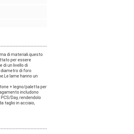
mma di materiali.questo
ettato per essere
di un livello di
 diametro di foro
che.Le lame hanno un
rtone + legno/paletta per
i pagamento includono
0 PCS/Day, rendendolo
a taglio in acciaio,