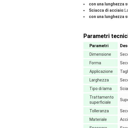
con una lunghezza s
Sciacca di acciaio:
L
con una lunghezza s
Parametri tecnici
Parametri
Des
Dimensione
Seco
Forma
Seco
Applicazione
Tagl
Larghezza
Seco
Tipo di lama
Scia
Trattamento
Supe
superficiale
Tolleranza
Seco
Materiale
Acci