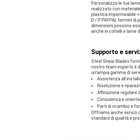
Personalizza le tue lame
realizzato con materiale i
plastica impermeabile + c
D / P PAYPAL termini di
dimensioni possono esser
anche in coltelli e lame d
Supporto e serviz
Steel Shear Blades fornis
nostro team esperto è d
un'ampia gamma di serviz
Assistenza all'instal
Risoluzione e riparaz
Affinazione regolare 
Consulenza e orient
Parti di ricambio e fo
Offriamo anche servizi di
standard di qualità e pres