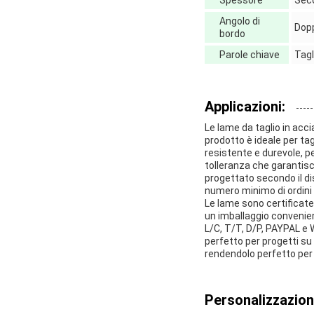
Spessore
Seco
Angolo di
Dopp
bordo
Parole chiave
Tagl
Applicazioni:
Le lame da taglio in acc
prodotto è ideale per tag
resistente e durevole, per
tolleranza che garantisc
progettato secondo il di
numero minimo di ordini d
Le lame sono certificate
un imballaggio convenien
L/C, T/T, D/P, PAYPAL e
perfetto per progetti su l
rendendolo perfetto per q
Personalizzazion