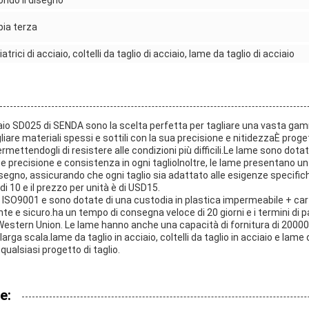
ndo il disegno
ia terza
iatrici di acciaio, coltelli da taglio di acciaio, lame da taglio di acciaio
iaio SD025 di SENDA sono la scelta perfetta per tagliare una vasta ga
liare materiali spessi e sottili con la sua precisione e nitidezzaÈ prog
mettendogli di resistere alle condizioni più difficili.Le lame sono dotate 
e precisione e consistenza in ogni taglioInoltre, le lame presentano un
segno, assicurando che ogni taglio sia adattato alle esigenze specifi
i 10 e il prezzo per unità è di USD15.
 ISO9001 e sono dotate di una custodia in plastica impermeabile + ca
te e sicuro.ha un tempo di consegna veloce di 20 giorni e i termini d
 Western Union. Le lame hanno anche una capacità di fornitura di 2000
arga scala.lame da taglio in acciaio, coltelli da taglio in acciaio e lame d
ualsiasi progetto di taglio.
e: