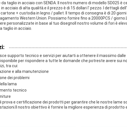
 da taglio in acciaio con SENDA. Il nostro numero di modello SD025 è c
n acciaio di alta qualità.e il prezzo è di 15 dollari l' pezzo. I dettagli de
artone + custodia in legno / pallet. Il tempo di consegna è di 20 giorni
 pagamento Western Union. Possiamo fornire fino a 20000PCS / giorno.L
e personalizzate in base al tuo disegnoIl nostro volume di fori è elev
a taglio in acciaio.
i:
ce supporto tecnico e servizi per aiutarti a ottenere il massimo dalle t
isponibile per rispondere a tutte le domande che potreste avere sui n
i, tra cui:
lazione e alla manutenzione
ione dei problemi
della lama
amento tecnico
rniture
 prova e certificazione dei prodotti per garantire che le nostre lame sod
tazioni.Il nostro obiettivo è fornire la migliore esperienza di prodotto e