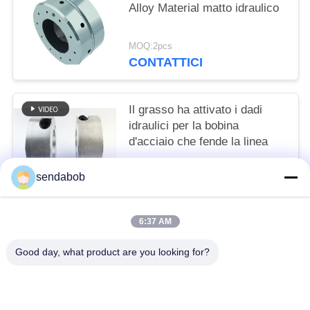
Alloy Material matto idraulico
MOQ:2pcs
CONTATTICI
Il grasso ha attivato i dadi
idraulici per la bobina
d'acciaio che fende la linea
MOQ:2pcs
sendabob
CONTATTICI
6:37 AM
Categorie popolari
Tutti
Good day, what product are you looking for?
Lama Di Taglio Idraulica
Lame Di Taglio Della Lamiera Sottile