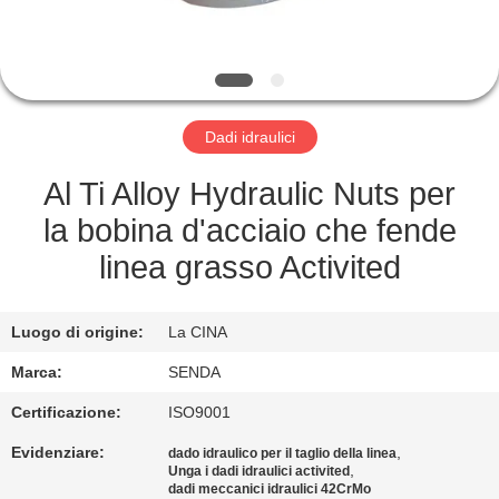
FABBRICA
CONTROLLO
DELLA
Dadi idraulici
QUALITÀ
Al Ti Alloy Hydraulic Nuts per
NOTIZIE
la bobina d'acciaio che fende
linea grasso Activited
CASI
Luogo di origine:
La CINA
CHIEDI UN
Marca:
SENDA
PREVENTIVO
Certificazione:
ISO9001
Evidenziare:
,
dado idraulico per il taglio della linea
MAPPA
,
Unga i dadi idraulici activited
dadi meccanici idraulici 42CrMo