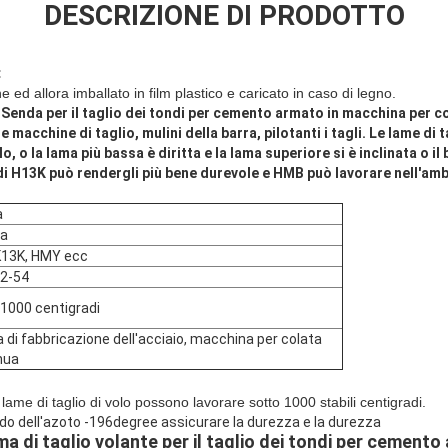
DESCRIZIONE DI PRODOTTO
:
e ed allora imballato in film plastico e caricato in caso di legno.
di Senda per il taglio dei tondi per cemento armato in macchina per c
e macchine di taglio, mulini della barra, pilotanti i tagli. Le lame di 
, o la lama più bassa è diritta e la lama superiore si è inclinata o il
 di H13K può rendergli più bene durevole e HMB può lavorare nell'am
a
na
K13K, HMY ecc
2-54
 1000 centigradi
 di fabbricazione dell'acciaio, macchina per colata
nua
le lame di taglio di volo possono lavorare sotto 1000 stabili centigradi.
do dell'azoto -196degree assicurare la durezza e la durezza
ma di taglio volante per il taglio dei tondi per cement