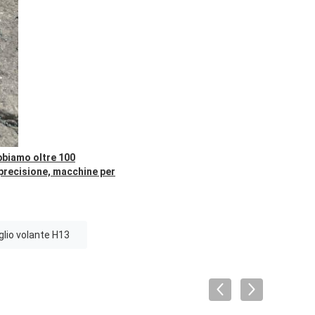
abbiamo oltre 100
 precisione, macchine per
glio volante H13