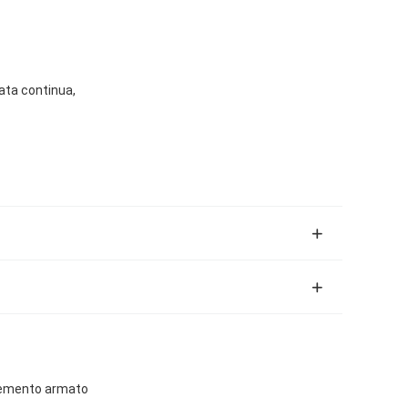
lata continua,
r cemento armato