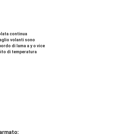
olata continua
taglio volanti sono
 bordo di lama a y o vice
bito di temperatura
o armato
: