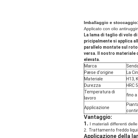
Imballaggio e stoccaggio
Applicato con olio antiruggin
La lama di taglio di volo 
pricipalmente si applica all
parallelo montate sul rotolo
versa. Il nostro materiale
elevata.
Marca
Send
Pæse d'origine
La Ci
Materiale
H13, 
Durezza
HRC 5
Temperatura di
fino a
lavoro
Pianta
Applicazione
conti
Vantaggio:
1.
I materiali differenti del
2.
Trattamento freddo liqui
Applicazione della
la