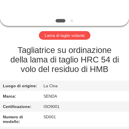
FABBRICA
CONTROLLO
DELLA
Lama di taglio volante
QUALITÀ
Tagliatrice su ordinazione
NOTIZIE
della lama di taglio HRC 54 di
volo del residuo di HMB
CASI
Luogo di origine:
La Cina
CHIEDI UN
Marca:
SENDA
PREVENTIVO
Certificazione:
ISO9001
Numero di
SD001
MAPPA
modello: