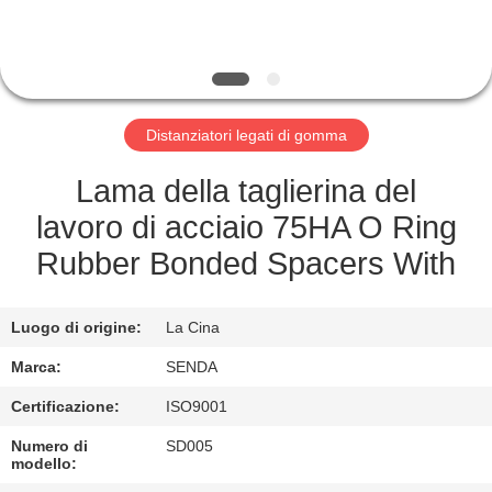
FABBRICA
CONTROLLO
DELLA
Distanziatori legati di gomma
QUALITÀ
Lama della taglierina del
NOTIZIE
lavoro di acciaio 75HA O Ring
Rubber Bonded Spacers With
CASI
Luogo di origine:
La Cina
CHIEDI UN
Marca:
SENDA
PREVENTIVO
Certificazione:
ISO9001
Numero di
SD005
MAPPA
modello: