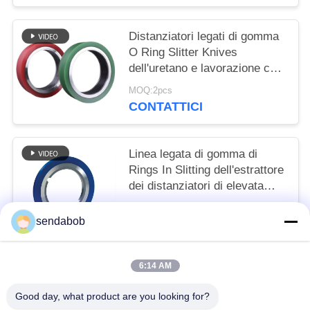
Distanziatori legati di gomma
O Ring Slitter Knives
dell'uretano e lavorazione con
utensili
MOQ:2pcs
CONTATTICI
Linea legata di gomma di
Rings In Slitting dell'estrattore
dei distanziatori di elevata
purezza
MOQ:2pcs
sendabob
CONTATTICI
6:14 AM
Categorie popolari
Tutti
Good day, what product are you looking for?