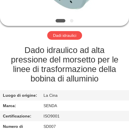
FABBRICA
CONTROLLO
DELLA
Dadi idraulici
QUALITÀ
Dado idraulico ad alta
NOTIZIE
pressione del morsetto per le
linee di trasformazione della
CASI
bobina di alluminio
CHIEDI UN
Luogo di origine:
La Cina
PREVENTIVO
Marca:
SENDA
Certificazione:
ISO9001
MAPPA
Numero di
SD007