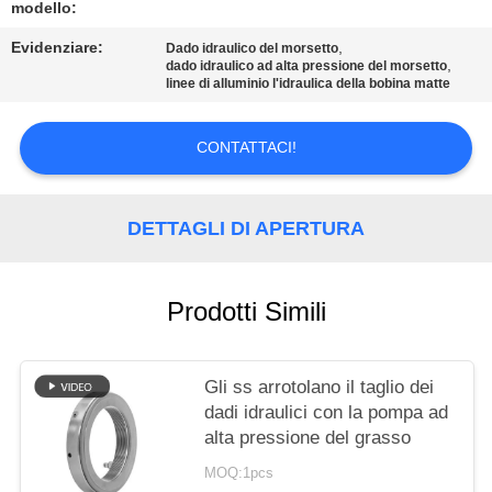
DEL
modello:
SITO
Evidenziare:
,
Dado idraulico del morsetto
,
dado idraulico ad alta pressione del morsetto
linee di alluminio l'idraulica della bobina matte
POLITICA
SULLA
CONTATTACI!
PRIVACY
DETTAGLI DI APERTURA
Prodotti Simili
Gli ss arrotolano il taglio dei
dadi idraulici con la pompa ad
alta pressione del grasso
MOQ:1pcs