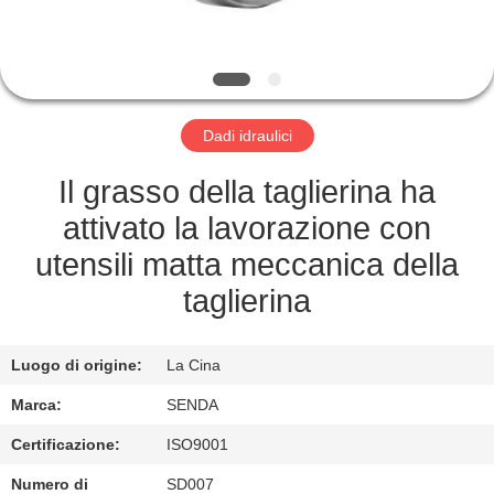
FABBRICA
CONTROLLO
DELLA
Dadi idraulici
QUALITÀ
Il grasso della taglierina ha
NOTIZIE
attivato la lavorazione con
utensili matta meccanica della
CASI
taglierina
CHIEDI UN
Luogo di origine:
La Cina
PREVENTIVO
Marca:
SENDA
Certificazione:
ISO9001
MAPPA
Numero di
SD007