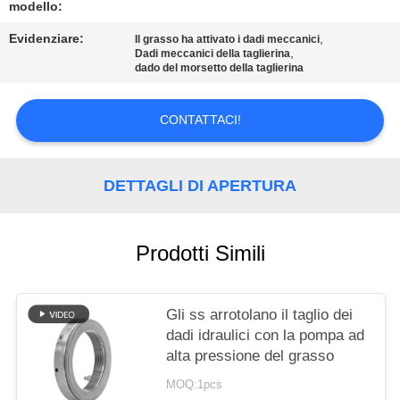
DEL
modello:
SITO
Evidenziare:
,
Il grasso ha attivato i dadi meccanici
,
Dadi meccanici della taglierina
dado del morsetto della taglierina
POLITICA
SULLA
CONTATTACI!
PRIVACY
DETTAGLI DI APERTURA
Prodotti Simili
Gli ss arrotolano il taglio dei
dadi idraulici con la pompa ad
alta pressione del grasso
MOQ:1pcs