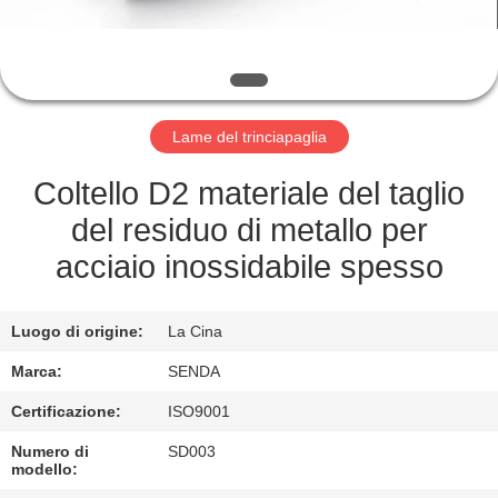
FABBRICA
CONTROLLO
DELLA
Lame del trinciapaglia
QUALITÀ
Coltello D2 materiale del taglio
NOTIZIE
del residuo di metallo per
acciaio inossidabile spesso
CASI
Luogo di origine:
La Cina
CHIEDI UN
Marca:
SENDA
PREVENTIVO
Certificazione:
ISO9001
Numero di
SD003
MAPPA
modello: