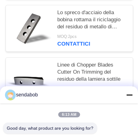
Lo spreco d'acciaio della
bobina rottama il riciclaggio
del residuo di metallo di
Chopper Blades HRC 55
MOQ:2pcs
CONTATTICI
Linee di Chopper Blades
Cutter On Trimming del
residuo della lamiera sottile
MOQ:2pcs
sendabob
CONTATTICI
6:13 AM
Categorie popolari
Tutti
Good day, what product are you looking for?