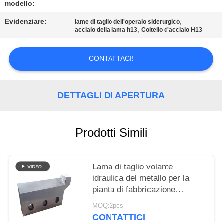
DEL
modello:
SITO
Evidenziare:
,
lame di taglio dell'operaio siderurgico
,
acciaio della lama h13
Coltello d'acciaio H13
POLITICA
CONTATTACI!
SULLA
PRIVACY
DETTAGLI DI APERTURA
Prodotti Simili
Lama di taglio volante
idraulica del metallo per la
pianta di fabbricazione
dell'acciaio
MOQ:2pcs
CONTATTICI