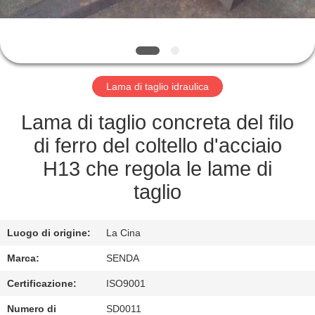
FABBRICA
CONTROLLO
DELLA
Lama di taglio idraulica
QUALITÀ
Lama di taglio concreta del filo
NOTIZIE
di ferro del coltello d'acciaio
H13 che regola le lame di
CASI
taglio
CHIEDI UN
Luogo di origine:
La Cina
PREVENTIVO
Marca:
SENDA
Certificazione:
ISO9001
MAPPA
Numero di
SD0011