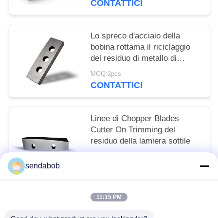
CONTATTICI
Lo spreco d'acciaio della
bobina rottama il riciclaggio
del residuo di metallo di
Chopper Blades HRC 55
MOQ:2pcs
CONTATTICI
Linee di Chopper Blades
Cutter On Trimming del
residuo della lamiera sottile
MOQ:2pcs
sendabob
CONTATTICI
11:15 PM
Categorie popolari
Tutti