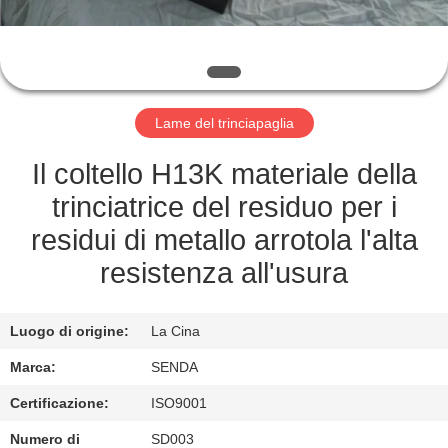
FABBRICA
CONTROLLO
DELLA
Lame del trinciapaglia
QUALITÀ
Il coltello H13K materiale della
NOTIZIE
trinciatrice del residuo per i
residui di metallo arrotola l'alta
CASI
resistenza all'usura
CHIEDI UN
Luogo di origine:
La Cina
PREVENTIVO
Marca:
SENDA
Certificazione:
ISO9001
MAPPA
Numero di
SD003