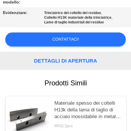
DEL
modello:
SITO
Evidenziare:
,
Trinciatrice del coltello del residuo
,
Coltello H13K materiale della trinciatrice
Lame di taglio industriali del residuo
POLITICA
SULLA
CONTATTACI!
PRIVACY
DETTAGLI DI APERTURA
Prodotti Simili
Materiale spesso dei coltelli
H13k della lama di taglio di
acciaio inossidabile in metallo
che ricicla linea
MOQ:2pcs