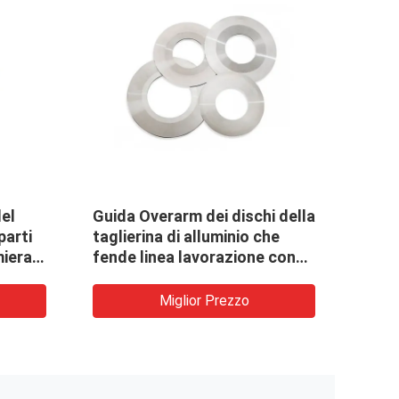
ore di
il separatore della lucidatura
lla linea
suona il taglio d'acciaio della
bobina alla linea pezzi di
ricambio di lunghezza
Miglior Prezzo