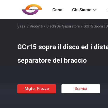
Casa
Chi Siamo
Casa
/
Prodotti
/
Dischi Del Separatore
/
GCr15 Sopra Il D
GCr15 sopra il disco ed i dist
separatore del braccio
Miglior Prezzo
Scrivici