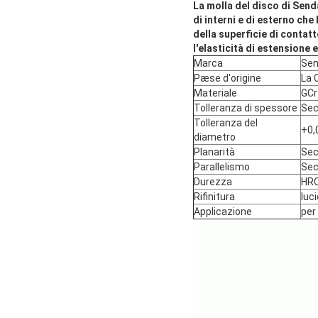
La molla del disco di Send
di interni e di esterno che 
della superficie di contatt
l'elasticità di estensione e
Marca
Se
Pæse d'origine
La 
Materiale
GCr
Tolleranza di spessore
Sec
Tolleranza del
+0,
diametro
Planarità
Sec
Parallelismo
Sec
Durezza
HR
Rifinitura
luc
Applicazione
per