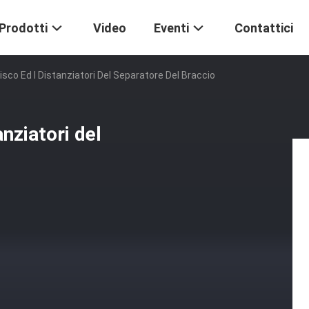
Prodotti
Video
Eventi
Contattici
isco Ed I Distanziatori Del Separatore Del Braccio
anziatori del