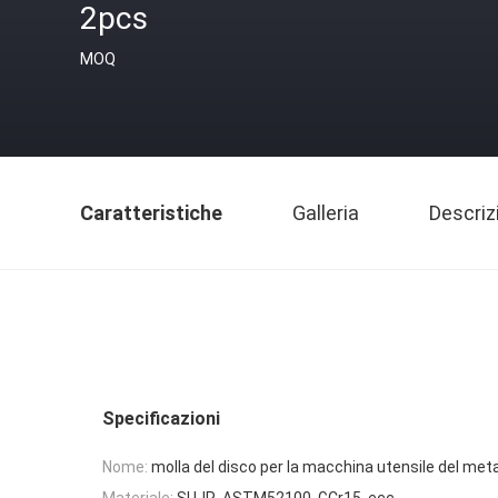
2pcs
MOQ
Caratteristiche
Galleria
Descriz
Specificazioni
Nome:
molla del disco per la macchina utensile del meta
Materiale:
SUJR, ASTM52100, GCr15, ecc