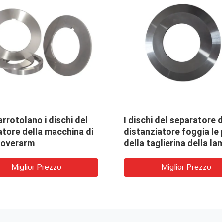
hi Overarm del
Strumenti del separat
ratore per la bobina
HRC 60 per il taglio de
ciaio che fende linea
macchina
Miglior Prezzo
Miglior Prezzo