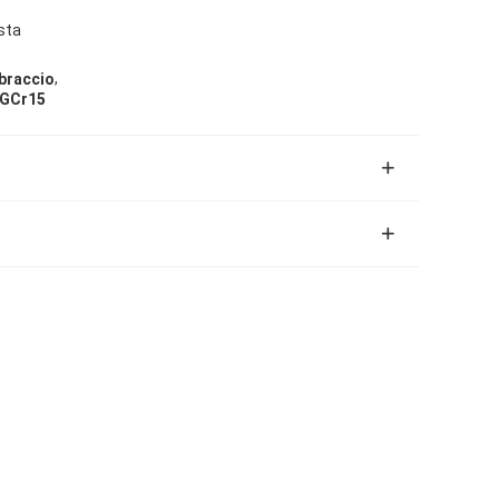
sta
,
 braccio
 GCr15