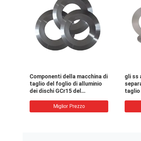
i della
SUJR sopra i dischi della
Disc
che
guida dei dischi del
sepa
e con
separatore del braccio
d'ac
Miglior Prezzo