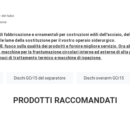
e del tubo
zione
di fabbricazione e ornamentali per costruzioni edili dell'acciaio, del 
le lame della sostituzione per il vostro operaio siderurgico.
8, fuoco sulla qualità dei prodotti e fornire migliore servizio. Ora 
 macchine per la frantumazione circolari interne ed esterne di alta
naci di trattamento termico e macchine di ispezione.
Dischi GCr15 del separatore
Dischi overarm GCr15
PRODOTTI RACCOMANDATI