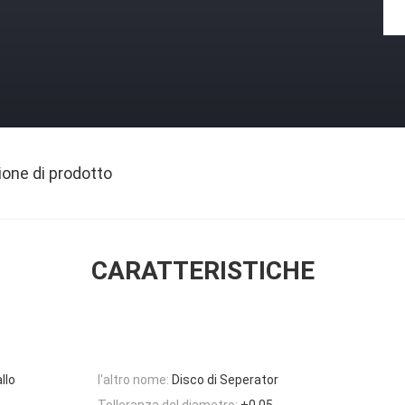
ione di prodotto
CARATTERISTICHE
llo
l'altro nome:
Disco di Seperator
Tolleranza del diametro:
+0,05